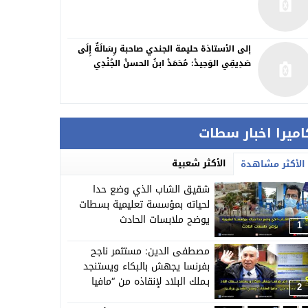
إلى الأستاذة حليمة الجندي صاحبة رِسَالَةٌ إِلَى
صَدِيقِي الوَحِيدْ: مُحَمَدْ ابنُ الحسنْ الجُنْدِي
اميرا اخبار سطات
الأكثر شعبية
الأكثر مشاهدة
شقيق الشاب الذي وضع حدا
لحياته بمؤسسة تعليمية بسطات
يوضح ملابسات الحادث
1
مصطفى الدين: مستثمر ناجح
بفرنسا يجهش بالبكاء ويستنجد
بـملك البلاد لإنقاذه من “مافيا
2
العقارات”وبعض النافذين ببرشيد