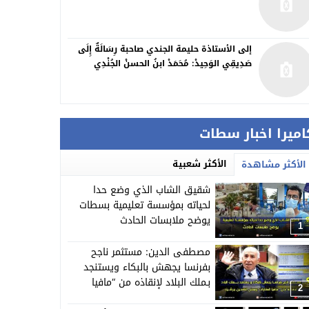
إلى الأستاذة حليمة الجندي صاحبة رِسَالَةٌ إِلَى
صَدِيقِي الوَحِيدْ: مُحَمَدْ ابنُ الحسنْ الجُنْدِي
اميرا اخبار سطات
الأكثر شعبية
الأكثر مشاهدة
شقيق الشاب الذي وضع حدا
لحياته بمؤسسة تعليمية بسطات
يوضح ملابسات الحادث
1
مصطفى الدين: مستثمر ناجح
بفرنسا يجهش بالبكاء ويستنجد
بـملك البلاد لإنقاذه من “مافيا
2
العقارات”وبعض النافذين ببرشيد