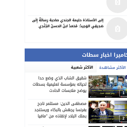
إلى الأستاذة حليمة الجندي صاحبة رِسَالَةٌ إِلَى
صَدِيقِي الوَحِيدْ: مُحَمَدْ ابنُ الحسنْ الجُنْدِي
اميرا اخبار سطات
الأكثر شعبية
الأكثر مشاهدة
شقيق الشاب الذي وضع حدا
لحياته بمؤسسة تعليمية بسطات
يوضح ملابسات الحادث
1
مصطفى الدين: مستثمر ناجح
بفرنسا يجهش بالبكاء ويستنجد
بـملك البلاد لإنقاذه من “مافيا
2
العقارات”وبعض النافذين ببرشيد