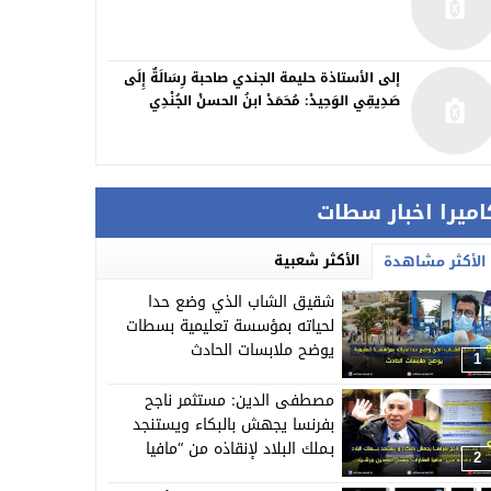
إلى الأستاذة حليمة الجندي صاحبة رِسَالَةٌ إِلَى
صَدِيقِي الوَحِيدْ: مُحَمَدْ ابنُ الحسنْ الجُنْدِي
اميرا اخبار سطات
الأكثر شعبية
الأكثر مشاهدة
شقيق الشاب الذي وضع حدا
لحياته بمؤسسة تعليمية بسطات
يوضح ملابسات الحادث
1
مصطفى الدين: مستثمر ناجح
بفرنسا يجهش بالبكاء ويستنجد
بـملك البلاد لإنقاذه من “مافيا
2
العقارات”وبعض النافذين ببرشيد