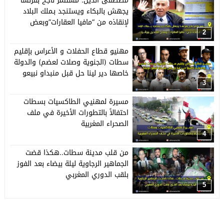
مصطفى الدين: مستثمر ناجح بفرنسا
يجهش بالبكاء ويستنجد بـملك البلاد
لإنقاذه من “مافيا العقارات”وبعض
النافذين ببرشيد
2
مهنيو قطاع الحفلات و الأعراس بإقليم
سطات (الجنوية وصلات لعضم) والدولة
خاصها دير لينا حل قبل منبداو نبيعو
حويجنا
3
مسيرة لمهنيي الطاكسيات بسطات
احتفالاً بالتطورات الأخيرة في ملف
الصحراء المغربية
4
من قلب مدينة سطات..هكذا قضت
الجماهير الرجاوية ليلة بيضاء بعد الفوز
بلقب الدوري المغربي
5