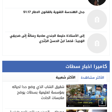
جدل الهندسة اللغوية بالقانون الاطار 51.17
إلى الأستاذة حليمة الجندي صاحبة رِسَالَةٌ إِلَى صَدِيقِي
الوَحِيدْ: مُحَمَدْ ابنُ الحسنْ الجُنْدِي
كاميرا اخبار سطات
الأكثر شعبية
الأكثر مشاهدة
شقيق الشاب الذي وضع حدا لحياته
بمؤسسة تعليمية بسطات يوضح
ملابسات الحادث
1