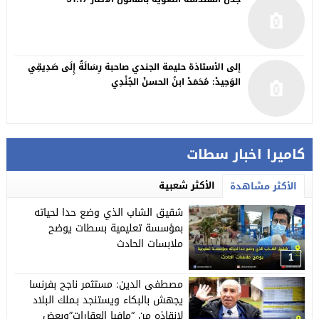
إلى الأستاذة حليمة الجندي صاحبة رِسَالَةٌ إِلَى صَدِيقِي
الوَحِيدْ: مُحَمَدْ ابنُ الحسنْ الجُنْدِي
كاميرا اخبار سطات
الأكثر شعبية
الأكثر مشاهدة
شقيق الشاب الذي وضع حدا لحياته
بمؤسسة تعليمية بسطات يوضح
ملابسات الحادث
1
مصطفى الدين: مستثمر ناجح بفرنسا
يجهش بالبكاء ويستنجد بـملك البلاد
لإنقاذه من “مافيا العقارات”وبعض