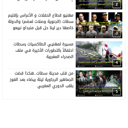
النافذين ببرشيد
2
مهنيو قطاع الحفلات و الأعراس بإقليم
سطات (الجنوية وصلات لعضم) والدولة
خاصها دير لينا حل قبل منبداو نبيعو
حويجنا
3
مسيرة لمهنيي الطاكسيات بسطات
احتفالاً بالتطورات الأخيرة في ملف
الصحراء المغربية
4
من قلب مدينة سطات..هكذا قضت
الجماهير الرجاوية ليلة بيضاء بعد الفوز
بلقب الدوري المغربي
5