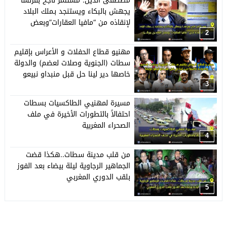
مصطفى الدين: مستثمر ناجح بفرنسا
يجهش بالبكاء ويستنجد بـملك البلاد
لإنقاذه من “مافيا العقارات”وبعض
النافذين ببرشيد
2
مهنيو قطاع الحفلات و الأعراس بإقليم
سطات (الجنوية وصلات لعضم) والدولة
خاصها دير لينا حل قبل منبداو نبيعو
حويجنا
3
مسيرة لمهنيي الطاكسيات بسطات
احتفالاً بالتطورات الأخيرة في ملف
الصحراء المغربية
4
من قلب مدينة سطات..هكذا قضت
الجماهير الرجاوية ليلة بيضاء بعد الفوز
بلقب الدوري المغربي
5