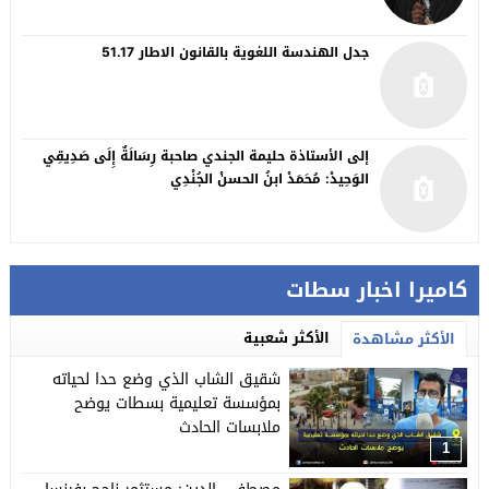
جدل الهندسة اللغوية بالقانون الاطار 51.17
إلى الأستاذة حليمة الجندي صاحبة رِسَالَةٌ إِلَى صَدِيقِي
الوَحِيدْ: مُحَمَدْ ابنُ الحسنْ الجُنْدِي
كاميرا اخبار سطات
الأكثر شعبية
الأكثر مشاهدة
شقيق الشاب الذي وضع حدا لحياته
بمؤسسة تعليمية بسطات يوضح
ملابسات الحادث
1