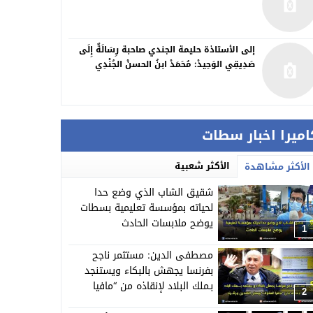
إلى الأستاذة حليمة الجندي صاحبة رِسَالَةٌ إِلَى
صَدِيقِي الوَحِيدْ: مُحَمَدْ ابنُ الحسنْ الجُنْدِي
اميرا اخبار سطات
الأكثر شعبية
الأكثر مشاهدة
شقيق الشاب الذي وضع حدا
لحياته بمؤسسة تعليمية بسطات
يوضح ملابسات الحادث
1
مصطفى الدين: مستثمر ناجح
بفرنسا يجهش بالبكاء ويستنجد
بـملك البلاد لإنقاذه من “مافيا
2
العقارات”وبعض النافذين ببرشيد