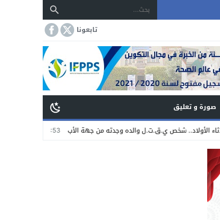
تابعونا
صورة و تعليق
.. شخص ي.ق.ت.ل والده وجدته من جهة الأب
23:53
انطلاق أشغال إصلاح أرضية