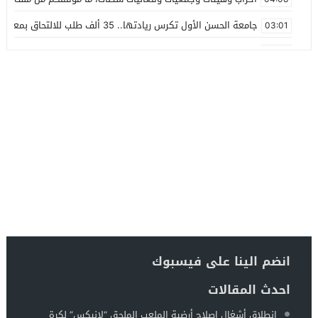
جامعة الحسن الأول تكرس ريادتها.. 35 ألف طلب للالتحاق بمعهد الرقمنة والذكاء الاصطناعي
03:01
42 مليون درهم غلاف مالي لأول برنامج التنمية البشرية تحت إشراف كامل لحبوها
02:37
هل تقوم الجماعة الترابية سطات بمقاضاة مأمور تنفيذ إدارية البيضا
23:55
خبايا خبث ما يجري ويحاك في تنفيذ مامور كرين بارك
20:17
عامل الاقليم يعطي انطلاقة قناة جر جديدة للماء الصالح للشرب بقدرة تدفق 480 لت
13:10
رئيس جماعة ابن أحمد.. إقصاء الجماعة من مشاريع الاتفاقية غير م
23:26
خلال دورة المجلس الإقليمي لسطات.. نقطة منع وسائل الإعلام من
14:19
انضم الينا على فيسبوك
احدث المقالات
انطلاق أشغال إصلاح أرضية الملعب الملحق “لانيكس” لكرة