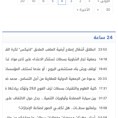
الأولى »
«
2
3
4
5
6
10
20
30
»
الأخيرة »
24 ساعة
انطلاق أشغال إصلاح أرضية الملعب الملحق “لانيكس” لكرة القدم
23:53
جمعية تجار الشاوية بسطات تستنكر الاعتداء على تاجر مواد غذائية
14:18
توقف ورش بناء مستشفى البروج : أو عندما تستخف المؤسسات بالز
19:45
بدعوة من الجمعية الدولية للمغاربة من أجل التسامح.. محمد ضعل
20:33
كلية العلوم والتقنيات بسطات تزف الفوج الـ29 وتؤكد ريادتها في التكوين العلمي
17:31
بين سيارة المصلحة وأولويات التنمية… جدل حول الالتفاف على مقر
01:27
برلمانيو سطــــات.. هل تكفـــي الصور لصناعة الإنجازات؟
15:58
أحزاب وهيئات وجمعيات وفعاليات سطات، ما موقفكم من ملف استي
04:08