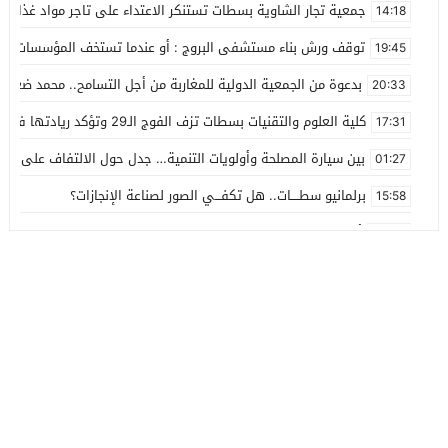
جمعية تجار الشاوية بسطات تستنكر الاعتداء على تاجر مواد غذائية
14:18
توقف ورش بناء مستشفى البروج : أو عندما تستخف المؤسسات بالز
19:45
بدعوة من الجمعية الدولية للمغاربة من أجل التسامح.. محمد ضعل
20:33
كلية العلوم والتقنيات بسطات تزف الفوج الـ29 وتؤكد ريادتها في التكوين العلمي
17:31
بين سيارة المصلحة وأولويات التنمية… جدل حول الالتفاف على مقر
01:27
برلمانيو سطــــات.. هل تكفـــي الصور لصناعة الإنجازات؟
15:58
أحزاب وهيئات وجمعيات وفعاليات سطات، ما موقفكم من ملف استي
04:08
جامعة الحسن الأول تكرس ريادتها.. 35 ألف طلب للالتحاق بمعهد الرقمنة والذكاء الاصطناعي
03:01
42 مليون درهم غلاف مالي لأول برنامج التنمية البشرية تحت إشراف كامل لحبوها
02:37
هل تقوم الجماعة الترابية سطات بمقاضاة مأمور تنفيذ إدارية البيضا
23:55
خبايا خبث ما يجري ويحاك في تنفيذ مامور كرين بارك
20:17
عامل الاقليم يعطي انطلاقة قناة جر جديدة للماء الصالح للشرب بقدرة تدفق 480 لت
13:10