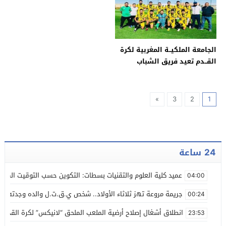
الجامعة الملكيــة المغربية لكرة
القــدم تعيد فريق الشباب
المسكيني للعب مباريات السد
»
3
2
1
24 ساعة
عميد كلية العلوم والتقنيات بسطات: التكوين حسب التوقيت الميس
04:00
جريمة مروعة تهز ثلاثاء الأولاد.. شخص ي.ق.ت.ل والده وجدته من
00:24
انطلاق أشغال إصلاح أرضية الملعب الملحق “لانيكس” لكرة القدم
23:53