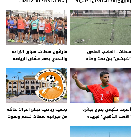
بالبروج بعد استكمال تكسيته
بسطات تحصد ثلاثة ألقاب
بالعشب الاصطناعي
وطنية رغم ضعف الدعم
سطات.. الملعب الملحق
ماراثون سطات: سباق الإرادة
“لانيكس” يئن تحت وطأة
والتحدي يجمع عشاق الرياضة
الإهمال ومهدد بالإغلاق
ويعزز التلاحم المجتمعي.
أشرف حكيمي يتوج بجائزة
جمعية رياضية تبتلع اموالا طائلة
“الأسد الذهبي” لجريدة
من ميزانية سطات كدعم وتفوت
“المنتخب”
فريقها لمدينة بوزنيقة وجماعة
سطات تستنكر