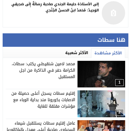
إلى الأستاذة حليمة الجندي صاحبة رِسَالَةٌ إِلَى صَدِيقِي
الوَحِيدْ: مُحَمَدْ ابنُ الحسنْ الجُنْدِي
هنا سطات
الأكثر شعبية
الأكثر مشاهدة
محمد لامين شنقيطي يكتب: سطات،
الكرامة حفر في الذاكرة من اجل
المستقبل
1
إقليم سطات يسجل أعلى حصيلة من
الاصابات بكورونا مند بداية الوباء مع
مؤشرات مقلقة للغاية
2
عامل إقليم سطات يستتقبل شيماء
البيحياوي صاحبة أعلى معدل بالباكالوريا