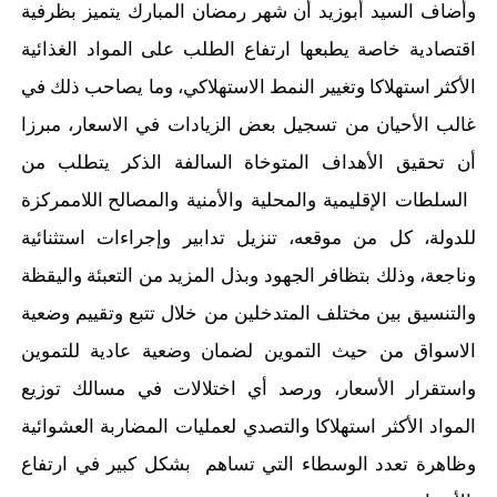
وأ
ضاف
السيد
أبوزيد أن
شهر رمضان
المبارك
يتميز بظرفية
اقتصادية خاصة يطبعها ا
رتفاع الطلب على المواد الغذائية
الأكثر استهلاكا
وتغيير النمط الاستهلاكي،
وما يصاحب ذلك في
غالب الأحيان من تسجيل بعض الزيادات في الاسعار،
مبرزا
أن
تحقيق الأهداف المتوخاة
السالفة الذكر يتطلب
من
ال
سلطات
ال
إقليمية و
ال
محلية و
ال
أمنية و
ال
مصالح
ال
لاممركزة
للدولة، كل من موقعه، تنزيل تدابير وإجراءات استثنائية
وناجعة، وذلك بتظافر الجهود وبذل
المزيد
من
التعبئة واليقظة
والتنسيق بين مختلف المتدخلين
من خلال
تتبع
وتقييم وضعية
الاسواق من حيث التموين
لضمان وضعية عادية للتموين
واستقرار الأسعار
، ورصد أي اختلالات في مسالك توزيع
المواد الأكثر استهلاكا
والتصدي لعمليات المضاربة العشوائية
وظاهرة تعدد الوسطاء التي تساهم
بشكل كبير في ارتفاع