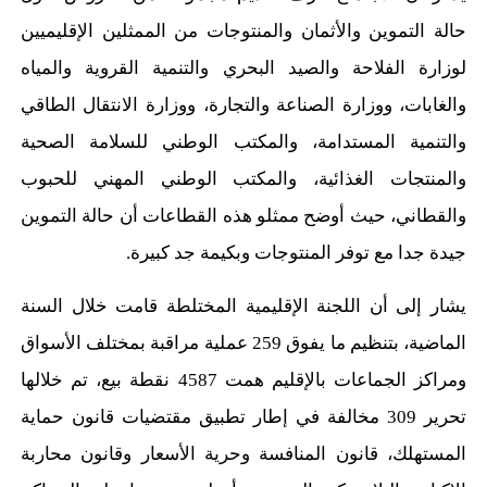
حالة التموين والأثمان والمنتوجات
من
ال
ممثلي
ن
الإقليميين
ل
وزارة الفلاحة والصيد البحري والتنمية القروية والمياه
والغابات، ووزارة الصناعة والتجارة،
و
وزارة الانتقال
الطاقي
والتنمية المستدامة، والمكتب الوطني للسلامة الصحية
والمنتجات الغذائية، والمكتب الوطني
المهني
للحبوب
والقطاني
، حيث أوضح ممثلو هذه القطاعات أن حالة التموين
جيدة جدا مع توفر المنتوجات وبكيمة جد كبيرة.
يشار إلى
أن
اللجنة الإقليمية المختلطة
قامت خلال السنة
الماضية،
بتنظيم ما يفوق 259 عملية مراقبة بمختلف الأسواق
ومراكز الجماعات بالإقليم همت 4587 نقطة بيع، تم خلالها
تحرير 309 مخالفة
في إطار تطبيق مقتضيات
قانون حماية
المستهلك
، قانون المنافسة وحرية الأسعار و
قانون محاربة