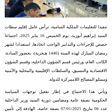
تنفيذا للتعليمات الملكية السامية، ترأس عامل إقليم سطات
السيد إبراهيم أبوزيد،
يوم الخميس 16 يناير 2025،
اجتماعا
خصص
للإجراءات
والتدابير الواجب اتخاذها، استعدادا
لشهر
رمضان ا
لمبارك
لهذه السنة
(
1446
هـ
جرية)
، بحضور السادة،
الكاتب العام، ورئيس قسم الشؤون الداخلية،
وقسم الشؤون
الاقتصادية والتنسيق،
والسلطات ال
إقليمية و
ال
محلية و
ال
أمنية
وم
مثلو الم
صالح
ال
لاممركزة
للدولة
.
ويأتي هذا
الاجتماع
في
إطار تفعيل توجهات السياسة
الحكومية بصفة عامة ومضامين دورية السيد وزير الداخلية
عدد 06 بتاريخ 07/01/2025 بصفة خاصة، الهادفة إلى تأمين