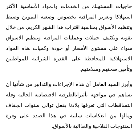
حاجيات المستهلك من الخدمات والمواد الأساسية الأكثر
استهلاكا و
تعزيز
المراقبة بخصوص وضعية التموين
وضبط
وتنظيم
الأسواق
بمناسبة اقتراب
هذا الشهر الكريم
،
من خلال
تقوية وتكثيف
حملات
وعمليات ال
مراقبة
وتنظيم
الاسواق
سواء على مستوى الأسعار أو جودة وكميات هذه المواد
الاستهلاكية لل
محافظة على القدرة الشرائية للمواطنين
وتأمين صحتهم وسلامتهم
.
وأبرز السيد العامل أن هذه
الإجراءات والتدابير من شأنها أن
تساهم في مواجهة
تأثير
ات
الظرفية
الاقتصادية الحالية و
قلة
التساقطات التي تعرفها بلادنا
بفعل
توالي سنوات الجفاف
و
مالها من انعكاسات سلبية
في هذا الصدد على وفرة
المنتوجات الفلاحية والغذائية بالأسواق
.