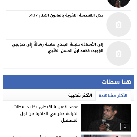
جدل الهندسة اللغوية بالقانون الاطار 51.17
إلى الأستاذة حليمة الجندي صاحبة رِسَالَةٌ إِلَى صَدِيقِي
الوَحِيدْ: مُحَمَدْ ابنُ الحسنْ الجُنْدِي
هنا سطات
الأكثر شعبية
الأكثر مشاهدة
محمد لامين شنقيطي يكتب: سطات،
الكرامة حفر في الذاكرة من اجل
المستقبل
1