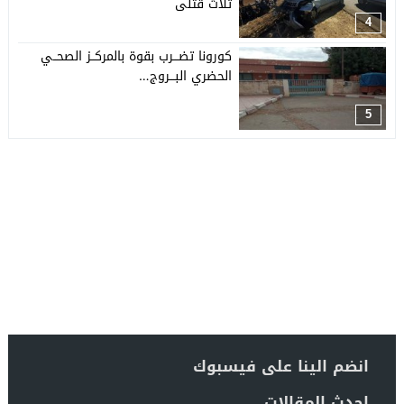
ثلاث قتلى
4
كورونا تضـــرب بقوة بالمركــز الصحــي
الحضري البـــروج…
5
انضم الينا على فيسبوك
احدث المقالات