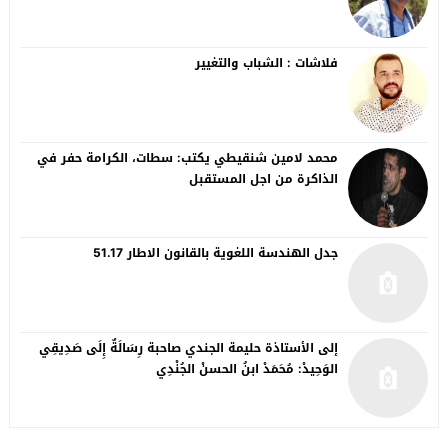
فلاشات : الشباب والتغيير
محمد لامين شنقيطي يكتب: سطات، الكرامة حفر في
الذاكرة من اجل المستقبل
جدل الهندسة اللغوية بالقانون الاطار 51.17
إلى الأستاذة حليمة الجندي صاحبة رِسَالَةٌ إِلَى صَدِيقِي
الوَحِيدْ: مُحَمَدْ ابنُ الحسنْ الجُنْدِي