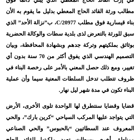
في إرث القائد الحاج المعطي الذي يبني دائما فوق
مطالب ورثة القائد الحاج المعطي بدليل ما يقوم به الأن
بناء قيسارية فوق مطلب 20977/C، ب”نزالة الأحد” الذي
سبق للورثة بالتعرض لذى بلدية سطات والوكالة الحضرية
بوثائق بملكيتهم وتركة جدهم وبشهادة المحافظة، وبيان
التصميم الهندسي الذي يفوق أكثر من 70 سنة بدون أي
تغيير، ومع ذلك حصل المعني بالأمر على رخصة البناء في
ظروف تتطلب تدخل السلطات المعنية سيما وأن عملية
البناء تكون في مدة شهر ليل نهار.
قضايا وقضايا سنتطرق لها الواحدة تلوى الأخرى، الأرض
التي يتواجد عليها المركب السياحي “كرين بارك”، والحي
المعروف عند السطاتيين “بالحبوس” والحي الصناعي
ومناطق أخرى بسطات تعود ملكيتها للقائد الحاج