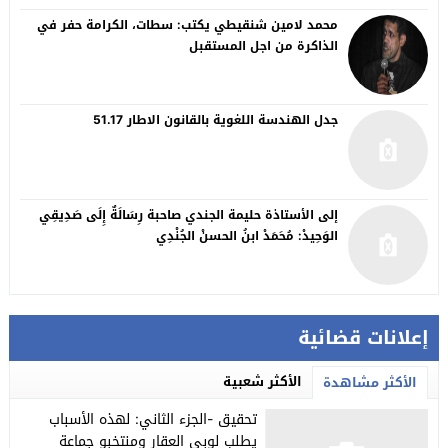
محمد لامين شنقيطي يكتب: سطات، الكرامة حفر في
الذاكرة من اجل المستقبل
جدل الهندسة اللغوية بالقانون الاطار 51.17
إلى الأستاذة حليمة الجندي صاحبة رِسَالَةٌ إِلَى صَدِيقِي
الوَحِيدْ: مُحَمَدْ ابنُ الحسنْ الجُنْدِي
إعلانات قضائية
الأكثر شعبية
الأكثر مشاهدة
تحقيق -الجزء الثاني: لهذه الأسباب
يطلب لوبي العقار ومنتخبو جماعة