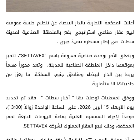
أعلنت المحكمة التجارية بالدار البيضاء عن تنظيم جلسة عمومية
لبيع عقار صناعي استراتيجي يقع بالمنطقة الصناعية لمدينة
سطات، في إطار مسطرة تنفيذ جبري .
ويتعلق الأمر بوحدة صناعية معروفة باسم “SETTAVEX”، تتميز
بموقعها داخل المنطقة الصناعية للمدينة، وتعد محوراً مهماً
يربط بين الدار البيضاء ومناطق جنوب المملكة، ما يعزز من
جاذبيتها الاستثمارية.
ووفق لمعطيات توصلت بها ” أخبار سطات ” فقد تم تحديد
يوم الأربعاء 15 أبريل 2026، على الساعة الواحدة زوالاً (13:00)،
موعداً لإجراء السمسرة العلنية بقاعة البيوعات التابعة لمقر
المحكمة، وذلك لبيع العقار المملوك لشركة SETTAVEX.
و أن عملية البيع ستتم لفائدة شركة وفاباي بصفتها طالبة