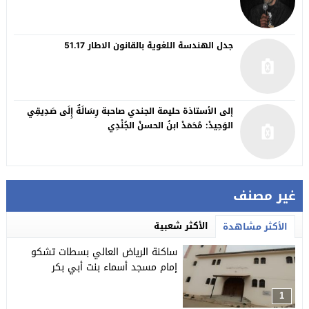
جدل الهندسة اللغوية بالقانون الاطار 51.17
إلى الأستاذة حليمة الجندي صاحبة رِسَالَةٌ إِلَى صَدِيقِي
الوَحِيدْ: مُحَمَدْ ابنُ الحسنْ الجُنْدِي
غير مصنف
الأكثر شعبية
الأكثر مشاهدة
ساكنة الرياض العالي بسطات تشكو
إمام مسجد أسماء بنت أبي بكر
1