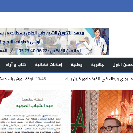
حسن الاول
جهوية
وطنية
إعلانات قضائية
كتاب و آراء
ك في تنفيذ مامور كرين بارك
19:45
توقف ورش بناء مستشفى البروج :