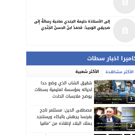
إلى الأستاذة حليمة الجندي صاحبة رِسَالَةٌ إِلَى
صَدِيقِي الوَحِيدْ: مُحَمَدْ ابنُ الحسنْ الجُنْدِي
اميرا اخبار سطات
الأكثر شعبية
الأكثر مشاهدة
شقيق الشاب الذي وضع حدا
لحياته بمؤسسة تعليمية بسطات
يوضح ملابسات الحادث
1
مصطفى الدين: مستثمر ناجح
بفرنسا يجهش بالبكاء ويستنجد
بـملك البلاد لإنقاذه من “مافيا
2
العقارات”وبعض النافذين ببرشيد