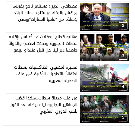
مصطفى الدين: مستثمر ناجح بفرنسا
يجهش بالبكاء ويستنجد بـملك البلاد
لإنقاذه من “مافيا العقارات”وبعض
النافذين ببرشيد
2
مهنيو قطاع الحفلات و الأعراس بإقليم
سطات (الجنوية وصلات لعضم) والدولة
خاصها دير لينا حل قبل منبداو نبيعو
حويجنا
3
مسيرة لمهنيي الطاكسيات بسطات
احتفالاً بالتطورات الأخيرة في ملف
الصحراء المغربية
4
من قلب مدينة سطات..هكذا قضت
الجماهير الرجاوية ليلة بيضاء بعد الفوز
بلقب الدوري المغربي
5