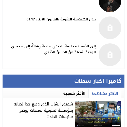
جدل الهندسة اللغوية بالقانون الاطار 51.17
إلى الأستاذة حليمة الجندي صاحبة رِسَالَةٌ إِلَى صَدِيقِي
الوَحِيدْ: مُحَمَدْ ابنُ الحسنْ الجُنْدِي
كاميرا اخبار سطات
الأكثر شعبية
الأكثر مشاهدة
شقيق الشاب الذي وضع حدا لحياته
بمؤسسة تعليمية بسطات يوضح
ملابسات الحادث
1