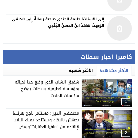
إلى الأستاذة حليمة الجندي صاحبة رِسَالَةٌ إِلَى صَدِيقِي
الوَحِيدْ: مُحَمَدْ ابنُ الحسنْ الجُنْدِي
كاميرا اخبار سطات
الأكثر شعبية
الأكثر مشاهدة
شقيق الشاب الذي وضع حدا لحياته
بمؤسسة تعليمية بسطات يوضح
ملابسات الحادث
1
مصطفى الدين: مستثمر ناجح بفرنسا
يجهش بالبكاء ويستنجد بـملك البلاد
لإنقاذه من “مافيا العقارات”وبعض
النافذين ببرشيد
2