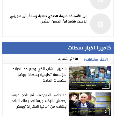
إلى الأستاذة حليمة الجندي صاحبة رِسَالَةٌ إِلَى صَدِيقِي
الوَحِيدْ: مُحَمَدْ ابنُ الحسنْ الجُنْدِي
كاميرا اخبار سطات
الأكثر شعبية
الأكثر مشاهدة
شقيق الشاب الذي وضع حدا لحياته
بمؤسسة تعليمية بسطات يوضح
ملابسات الحادث
1
مصطفى الدين: مستثمر ناجح بفرنسا
يجهش بالبكاء ويستنجد بـملك البلاد
لإنقاذه من “مافيا العقارات”وبعض
النافذين ببرشيد
2