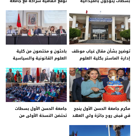
بسطات يتوجون بالميدالية
توقع اتفاقية شراكة مع جامعة
الذهبية في الأسبوع الدولي
نينغشيا الصينية على هامش
للابتكار بأمريكا ….
معرض الصين والدول العربية
توضيح بشأن مقال غياب موظف
باحثون و مختصون من كلية
إدارة الماستر بكلية العلوم
العلوم القانونية والسياسية
القانونية بسطات: التزام مهني
بسطات يقاربون ادوار وسيــط
واستجابة سريعة من الإدارة.
المملكة في يوم دراسي
بمؤسسة الوسيط بالرباط
مكرم جامعة الحسن الأول ينجح
جامعة الحسن الأول بسطات
قي قبض روح جائزة ولي العهد
تحتضن النسخة الأولى من
مولاي الحسن
المناظرات الوطنية للتكوين
بالتناوب