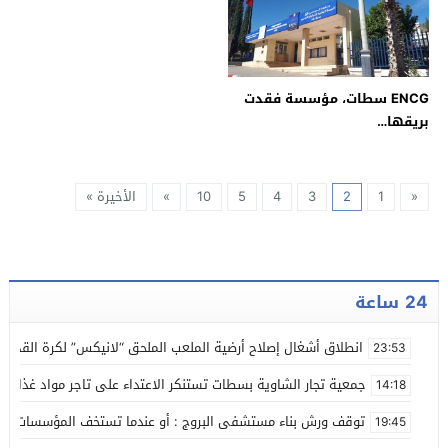
ENCG سطات، مؤسسة فقدت
بريقها…
«
1
2
3
4
5
10
»
الأخيرة »
24 ساعة
انطلاق أشغال إصلاح أرضية الملعب الملحق “لانيكس” لكرة القدم
23:53
جمعية تجار الشاوية بسطات تستنكر الاعتداء على تاجر مواد غذائية
14:18
توقف ورش بناء مستشفى البروج : أو عندما تستخف المؤسسات بالز
19:45