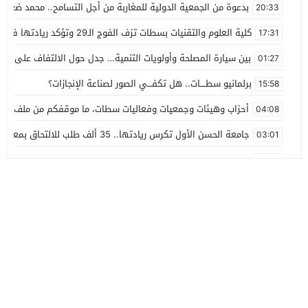
بدعوة من الجمعية الدولية للمغاربة من أجل التسامح.. محمد ضعل
20:33
كلية العلوم والتقنيات بسطات تزف الفوج الـ29 وتؤكد ريادتها في التكوين العلمي
17:31
بين سيارة المصلحة وأولويات التنمية… جدل حول الالتفاف على مقر
01:27
برلمانيو سطــــات.. هل تكفـــي الصور لصناعة الإنجازات؟
15:58
أحزاب وهيئات وجمعيات وفعاليات سطات، ما موقفكم من ملف استي
04:08
جامعة الحسن الأول تكرس ريادتها.. 35 ألف طلب للالتحاق بمعهد الرقمنة والذكاء الاصطناعي
03:01
42 مليون درهم غلاف مالي لأول برنامج التنمية البشرية تحت إشراف كامل لحبوها
02:37
هل تقوم الجماعة الترابية سطات بمقاضاة مأمور تنفيذ إدارية البيضا
23:55
خبايا خبث ما يجري ويحاك في تنفيذ مامور كرين بارك
20:17
عامل الاقليم يعطي انطلاقة قناة جر جديدة للماء الصالح للشرب بقدرة تدفق 480 لت
13:10
رئيس جماعة ابن أحمد.. إقصاء الجماعة من مشاريع الاتفاقية غير م
23:26
خلال دورة المجلس الإقليمي لسطات.. نقطة منع وسائل الإعلام من
14:19