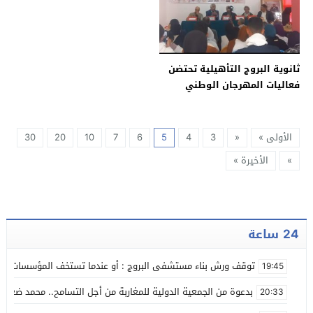
ثانوية البروج التأهيلية تحتضن
فعاليات المهرجان الوطني
للطفل القروي المتميز…
الأولى »
«
3
4
5
6
7
10
20
30
»
الأخيرة »
24 ساعة
توقف ورش بناء مستشفى البروج : أو عندما تستخف المؤسسات بالز
19:45
بدعوة من الجمعية الدولية للمغاربة من أجل التسامح.. محمد ضعل
20:33