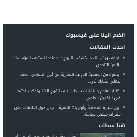
الناجح يفجرها: 80 مليار تُحسب لصاحبها الحقيقي.. ولن أُسمي حتى لا أُجامل أحدًا
14:13
انضم الينا على فيسبوك
احدث المقالات
توقف ورش بناء مستشفى البروج : أو عندما تستخف المؤسسات
بالزمن التنموي
بدعوة من الجمعية الدولية للمغاربة من أجل التسامح.. محمد
ضعلي يشارك في...
كلية العلوم والتقنيات بسطات تزف الفوج الـ29 وتؤكد ريادتها
في التكوين العلمي
بين سيارة المصلحة وأولويات التنمية… جدل حول الالتفاف على
مقررات مجلس جماعة...
هنا سطات
توقف ورش بناء مستشفى البروج : أو