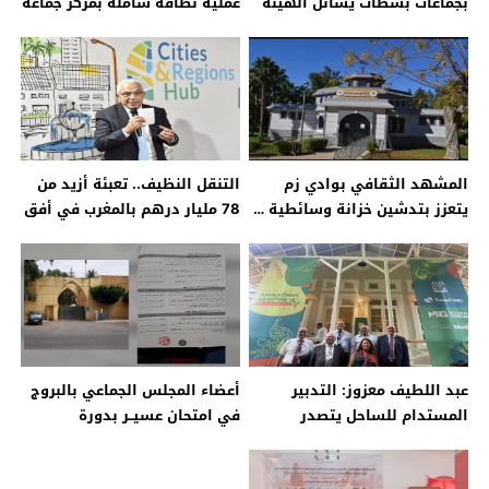
بجماعات بسطات يسائل الهيئة
عملية نظافة شاملة بمركز جماعة
الوطنية المكلفة بمراقبة
اولاد بوعلي النواجة
شركات الاتصالات…
المشهد الثقافي بوادي زم
التنقل النظيف.. تعبئة أزيد من
يتعزز بتدشين خزانة وسائطية …
78 مليار درهم بالمغرب في أفق
2029
عبد اللطيف معزوز: التدبير
أعضاء المجلس الجماعي بالبروج
المستدام للساحل يتصدر
في امتحان عسيــر بدورة
أولويات الجماعات الترابية
استثنائيـــة …
بالمغرب