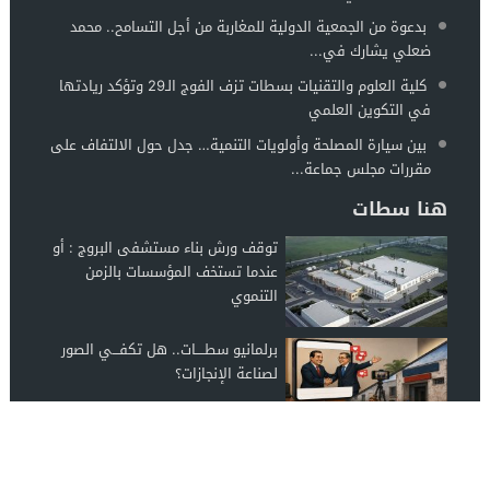
بدعوة من الجمعية الدولية للمغاربة من أجل التسامح.. محمد
ضعلي يشارك في...
كلية العلوم والتقنيات بسطات تزف الفوج الـ29 وتؤكد ريادتها
في التكوين العلمي
بين سيارة المصلحة وأولويات التنمية… جدل حول الالتفاف على
مقررات مجلس جماعة...
هنا سطات
توقف ورش بناء مستشفى البروج : أو
عندما تستخف المؤسسات بالزمن
التنموي
برلمانيو سطــــات.. هل تكفـــي الصور
لصناعة الإنجازات؟
أحزاب وهيئات وجمعيات وفعاليات
سطات، ما موقفكم من ملف استيطان