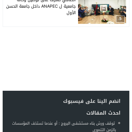
جامعية ل ANAPEC داخل جامعة الحسن
الأول
5
انضم الينا على فيسبوك
احدث المقالات
توقف ورش بناء مستشفى البروج : أو عندما تستخف المؤسسات
بالزمن التنموي