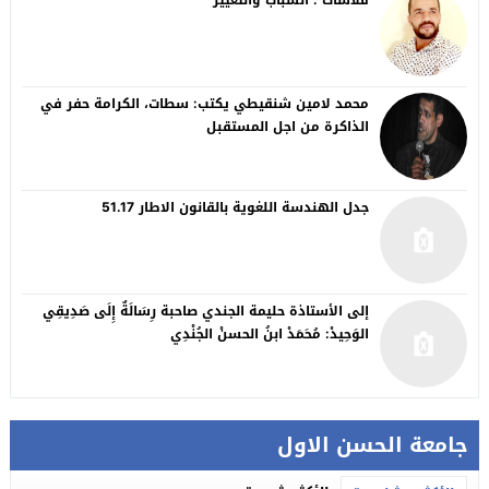
فلاشات : الشباب والتغيير
محمد لامين شنقيطي يكتب: سطات، الكرامة حفر في
الذاكرة من اجل المستقبل
جدل الهندسة اللغوية بالقانون الاطار 51.17
إلى الأستاذة حليمة الجندي صاحبة رِسَالَةٌ إِلَى صَدِيقِي
الوَحِيدْ: مُحَمَدْ ابنُ الحسنْ الجُنْدِي
جامعة الحسن الاول