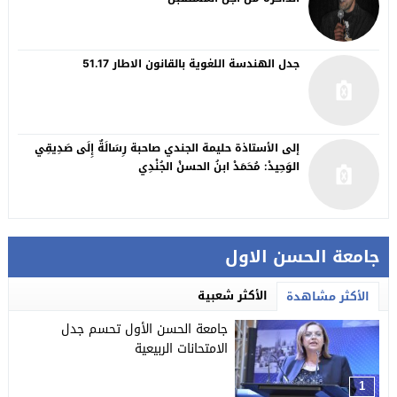
جدل الهندسة اللغوية بالقانون الاطار 51.17
إلى الأستاذة حليمة الجندي صاحبة رِسَالَةٌ إِلَى صَدِيقِي
الوَحِيدْ: مُحَمَدْ ابنُ الحسنْ الجُنْدِي
جامعة الحسن الاول
الأكثر شعبية
الأكثر مشاهدة
جامعة الحسن الأول تحسم جدل
الامتحانات الربيعية
1