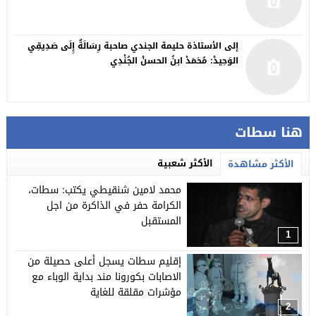
إلى الأستاذة حليمة الجندي صاحبة رِسَالَةٌ إِلَى صَدِيقِي
الوَحِيدْ: مُحَمَدْ ابنُ الحسنْ الجُنْدِي
هنا سطات
الأكثر شعبية
الأكثر مشاهدة
محمد لامين شنقيطي يكتب: سطات،
الكرامة حفر في الذاكرة من اجل
المستقبل
1
إقليم سطات يسجل أعلى حصيلة من
الاصابات بكورونا مند بداية الوباء مع
مؤشرات مقلقة للغاية
2