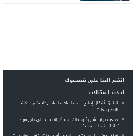
انضم الينا على فيسبوك
احدث المقالات
انطلاق أشغال إصلاح أرضية الملعب الملحق “لانيكس” لكرة
القدم بسطات
جمعية تجار الشاوية بسطات تستنكر الاعتداء على تاجر مواد
غذائية وتطالب بتوقيف...
توقف ورش بناء مستشفى البروج : أو عندما تستخف المؤسسات