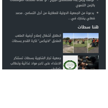
بالزمن التنموي
بدعوة من الجمعية الدولية للمغاربة من أجل التسامح.. محمد
ضعلي يشارك في...
هنا سطات
انطلاق أشغال إصلاح أرضية الملعب
الملحق “لانيكس” لكرة القدم بسطات
جمعية تجار الشاوية بسطات تستنكر
الاعتداء على تاجر مواد غذائية وتطالب
بتوقيف...
توقف ورش بناء مستشفى البروج : أو
عندما تستخف المؤسسات بالزمن
التنموي
اخبار سطات
© 2026 جميع الحقوق محفوظة.