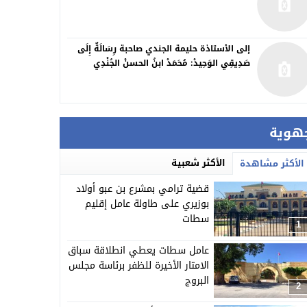
إلى الأستاذة حليمة الجندي صاحبة رِسَالَةٌ إِلَى
صَدِيقِي الوَحِيدْ: مُحَمَدْ ابنُ الحسنْ الجُنْدِي
هوية
الأكثر شعبية
الأكثر مشاهدة
قضية ترامي بمشرع بن عبو أولاد
بوزيري على طاولة عامل إقليم
سطات
1
عامل سطات يعطي انطلاقة سباق
الامتار الأخيرة للظفر برئاسة مجلس
البروج
2