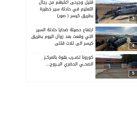
قتيل وجرحى أغلبهم من رجال
التعليم في حادثة سير خطيرة
بطريق كيسر ( صور)
3
ارتفاع حصيلة ضحايا حادثة السير
التي وقعت بعد زوال اليوم بطريق
كيسر الى ثلاث قتلى
4
كورونا تضـــرب بقوة بالمركــز
الصحــي الحضري البـــروج…
5