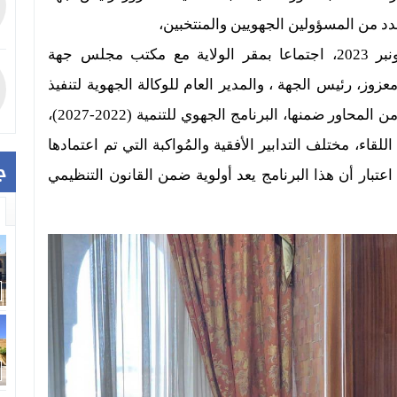
د من المسؤولين الجهويين والمنتخبين،
عقد السيد محمد مهيدية، صباح يوم الثلاثاء 7 نونبر 2023، اجتماعا بمقر الولاية مع مكتب مجلس جهة
وز، رئيس الجهة ، والمدير العام للوكالة الجهوية لتنفيذ
المشاريع، والمدير العام للمصالح بالنيابة، هم عددا من المحاور ضمنها، البرنامج الجهوي للتنمية (2022-2027)،
ء، مختلف التدابير الأفقية والمُواكبة التي تم اعتمادها
ج
عتبار أن هذا البرنامج يعد أولوية ضمن القانون التنظيمي