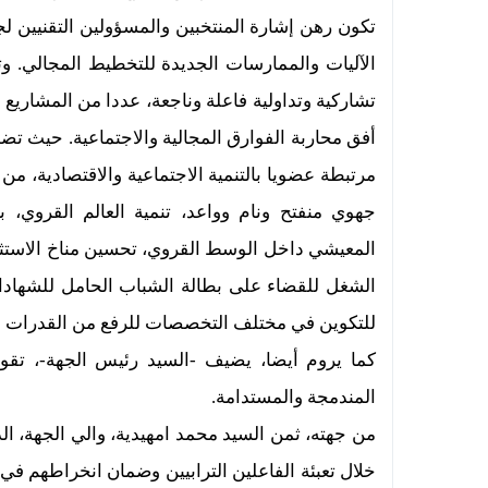
تكون رهن إشارة المنتخبين والمسؤولين التقنيين ل
الآليات والممارسات الجديدة للتخطيط المجالي. وتض
تشاركية وتداولية فاعلة وناجعة، عددا من المشاريع 
أفق محاربة الفوارق المجالية والاجتماعية. حيث ت
مرتبطة عضويا بالتنمية الاجتماعية والاقتصادية، من
جهوي منفتح ونام وواعد، تنمية العالم القروي، 
المعيشي داخل الوسط القروي، تحسين مناخ الاستثمار 
الشغل للقضاء على بطالة الشباب الحامل للشهادات 
للتكوين في مختلف التخصصات للرفع من القدرات وت
كما يروم أيضا، يضيف -السيد رئيس الجهة-، تقوية 
المندمجة والمستدامة.
من جهته، ثمن السيد محمد امهيدية، والي الجهة، الد
خلال تعبئة الفاعلين الترابيين وضمان انخراطهم في