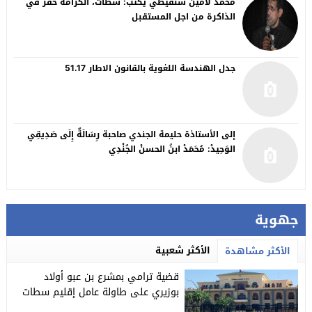
محمد لامين شنقيطي يكتب: سطات، الكرامة حفر في
الذاكرة من اجل المستقبل
جدل الهندسة اللغوية بالقانون الاطار 51.17
إلى الأستاذة حليمة الجندي صاحبة رِسَالَةٌ إِلَى صَدِيقِي
الوَحِيدْ: مُحَمَدْ ابنُ الحسنْ الجُنْدِي
جهوية
الأكثر شعبية
الأكثر مشاهدة
قضية ترامي بمشرع بن عبو أولاد
بوزيري على طاولة عامل إقليم سطات