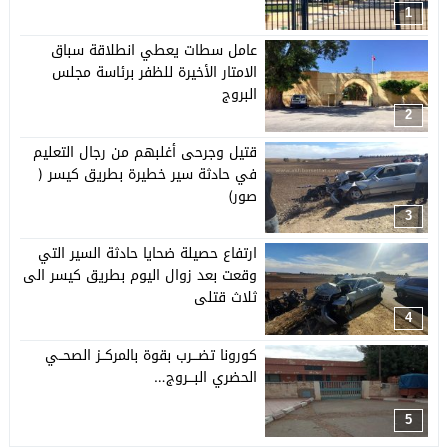
1
عامل سطات يعطي انطلاقة سباق
الامتار الأخيرة للظفر برئاسة مجلس
البروج
2
قتيل وجرحى أغلبهم من رجال التعليم
في حادثة سير خطيرة بطريق كيسر (
صور)
3
ارتفاع حصيلة ضحايا حادثة السير التي
وقعت بعد زوال اليوم بطريق كيسر الى
ثلاث قتلى
4
كورونا تضـــرب بقوة بالمركــز الصحــي
الحضري البـــروج…
5