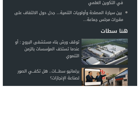
في التكوين العلمي
بين سيارة المصلحة وأولويات التنمية… جدل حول الالتفاف على
مقررات مجلس جماعة...
هنا سطات
توقف ورش بناء مستشفى البروج : أو
عندما تستخف المؤسسات بالزمن
التنموي
برلمانيو سطــــات.. هل تكفـــي الصور
لصناعة الإنجازات؟
أحزاب وهيئات وجمعيات وفعاليات
سطات، ما موقفكم من ملف استيطان
المركب السياحي...
اخبار سطات
© 2026 جميع الحقوق محفوظة.