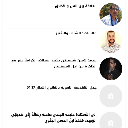
العلاقة بين الفن والأخلاق
فلاشات : الشباب والتغيير
محمد لامين شنقيطي يكتب: سطات، الكرامة حفر في
الذاكرة من اجل المستقبل
جدل الهندسة اللغوية بالقانون الاطار 51.17
إلى الأستاذة حليمة الجندي صاحبة رِسَالَةٌ إِلَى صَدِيقِي
الوَحِيدْ: مُحَمَدْ ابنُ الحسنْ الجُنْدِي