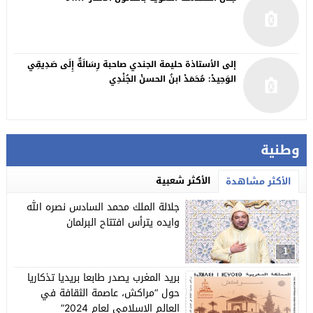
إلى الأستاذة حليمة الجندي صاحبة رِسَالَةٌ إِلَى صَدِيقِي
الوَحِيدْ: مُحَمَدْ ابنُ الحسنْ الجُنْدِي
وطنية
الأكثر شعبية
الأكثر مشاهدة
جلالة الملك محمد السادس نصره الله
وايده يترأس افتتاح البرلمان
1
بريد المغرب يصدر طابعا بريديا تذكاريا
حول “مراكش، عاصمة الثقافة في
العالم الإسلامي لعام 2024”