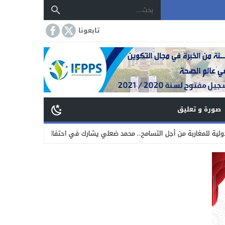
تابعونا
صورة و تعليق
بة من أجل التسامح.. محمد ضعلي يشارك في احتفال عيد العرش المجيد
17:31
كلي