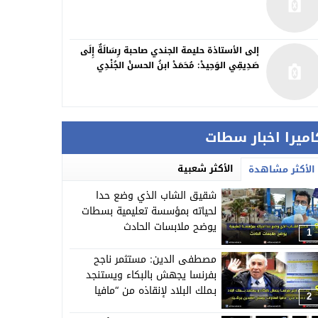
إلى الأستاذة حليمة الجندي صاحبة رِسَالَةٌ إِلَى
صَدِيقِي الوَحِيدْ: مُحَمَدْ ابنُ الحسنْ الجُنْدِي
اميرا اخبار سطات
الأكثر شعبية
الأكثر مشاهدة
شقيق الشاب الذي وضع حدا
لحياته بمؤسسة تعليمية بسطات
يوضح ملابسات الحادث
1
مصطفى الدين: مستثمر ناجح
بفرنسا يجهش بالبكاء ويستنجد
بـملك البلاد لإنقاذه من “مافيا
2
العقارات”وبعض النافذين ببرشيد