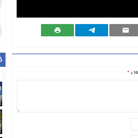
ك
ها بـ
*