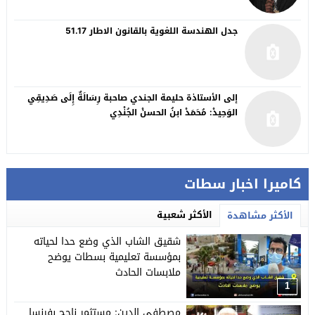
جدل الهندسة اللغوية بالقانون الاطار 51.17
إلى الأستاذة حليمة الجندي صاحبة رِسَالَةٌ إِلَى صَدِيقِي
الوَحِيدْ: مُحَمَدْ ابنُ الحسنْ الجُنْدِي
كاميرا اخبار سطات
الأكثر شعبية
الأكثر مشاهدة
شقيق الشاب الذي وضع حدا لحياته
بمؤسسة تعليمية بسطات يوضح
ملابسات الحادث
1
مصطفى الدين: مستثمر ناجح بفرنسا