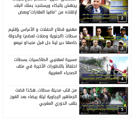
يجهش بالبكاء ويستنجد بـملك البلاد
لإنقاذه من “مافيا العقارات”وبعض
النافذين ببرشيد
2
مهنيو قطاع الحفلات و الأعراس بإقليم
سطات (الجنوية وصلات لعضم) والدولة
خاصها دير لينا حل قبل منبداو نبيعو
حويجنا
3
مسيرة لمهنيي الطاكسيات بسطات
احتفالاً بالتطورات الأخيرة في ملف
الصحراء المغربية
4
من قلب مدينة سطات..هكذا قضت
الجماهير الرجاوية ليلة بيضاء بعد الفوز
بلقب الدوري المغربي
5