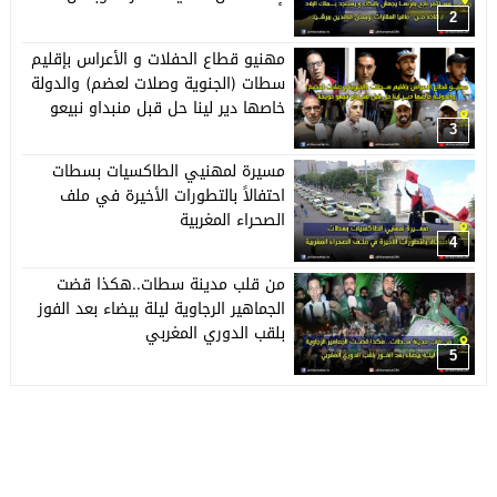
النافذين ببرشيد
2
مهنيو قطاع الحفلات و الأعراس بإقليم
سطات (الجنوية وصلات لعضم) والدولة
خاصها دير لينا حل قبل منبداو نبيعو
حويجنا
3
مسيرة لمهنيي الطاكسيات بسطات
احتفالاً بالتطورات الأخيرة في ملف
الصحراء المغربية
4
من قلب مدينة سطات..هكذا قضت
الجماهير الرجاوية ليلة بيضاء بعد الفوز
بلقب الدوري المغربي
5