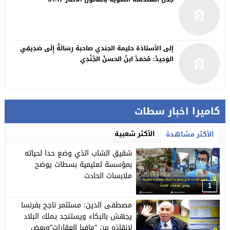
إلى الأستاذة حليمة الجندي صاحبة رِسَالَةٌ إِلَى صَدِيقِي
الوَحِيدْ: مُحَمَدْ ابنُ الحسنْ الجُنْدِي
كاميرا اخبار سطات
الأكثر شعبية
الأكثر مشاهدة
شقيق الشاب الذي وضع حدا لحياته
بمؤسسة تعليمية بسطات يوضح
ملابسات الحادث
1
مصطفى الدين: مستثمر ناجح بفرنسا
يجهش بالبكاء ويستنجد بـملك البلاد
لإنقاذه من “مافيا العقارات”وبعض