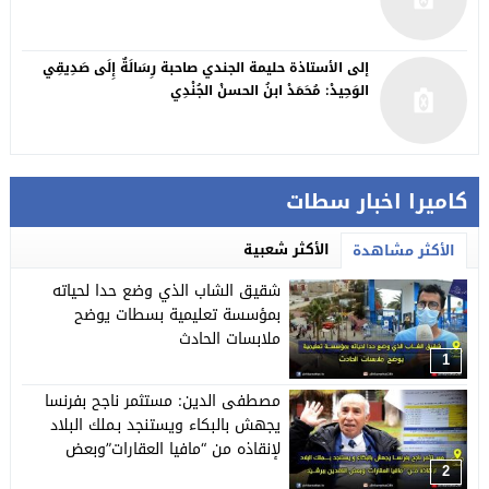
إلى الأستاذة حليمة الجندي صاحبة رِسَالَةٌ إِلَى صَدِيقِي
الوَحِيدْ: مُحَمَدْ ابنُ الحسنْ الجُنْدِي
كاميرا اخبار سطات
الأكثر شعبية
الأكثر مشاهدة
شقيق الشاب الذي وضع حدا لحياته
بمؤسسة تعليمية بسطات يوضح
ملابسات الحادث
1
مصطفى الدين: مستثمر ناجح بفرنسا
يجهش بالبكاء ويستنجد بـملك البلاد
لإنقاذه من “مافيا العقارات”وبعض
النافذين ببرشيد
2