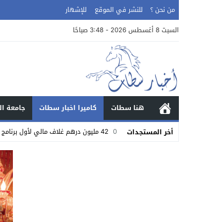
من نحن ؟
للنشر في الموقع
للإشهار
السبت 8 أغسطس 2026 - 3:48 صباحًا
هنا سطات
كاميرا اخبار سطات
جامعة ال
02:37
42 مليون درهم غلاف مالي لأول برنامج التنمية البشرية تحت إشراف كامل لحبوها
أخر المستجدات