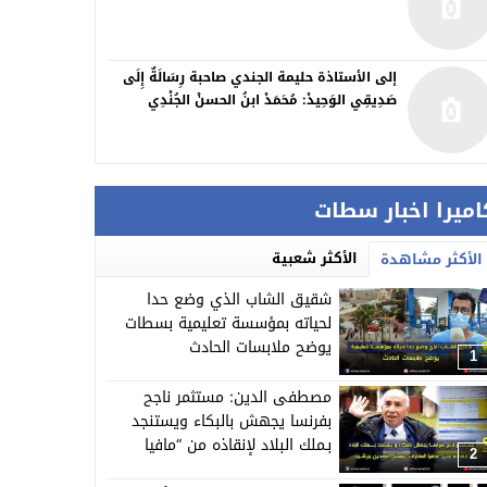
إلى الأستاذة حليمة الجندي صاحبة رِسَالَةٌ إِلَى
صَدِيقِي الوَحِيدْ: مُحَمَدْ ابنُ الحسنْ الجُنْدِي
اميرا اخبار سطات
الأكثر شعبية
الأكثر مشاهدة
شقيق الشاب الذي وضع حدا
لحياته بمؤسسة تعليمية بسطات
يوضح ملابسات الحادث
1
مصطفى الدين: مستثمر ناجح
بفرنسا يجهش بالبكاء ويستنجد
بـملك البلاد لإنقاذه من “مافيا
2
العقارات”وبعض النافذين ببرشيد