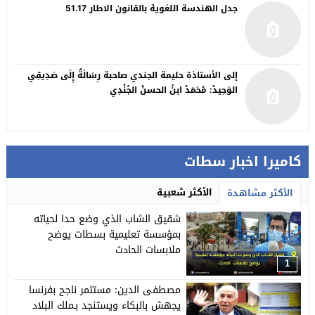
جدل الهندسة اللغوية بالقانون الاطار 51.17
إلى الأستاذة حليمة الجندي صاحبة رِسَالَةٌ إِلَى صَدِيقِي
الوَحِيدْ: مُحَمَدْ ابنُ الحسنْ الجُنْدِي
كاميرا اخبار سطات
الأكثر شعبية
الأكثر مشاهدة
شقيق الشاب الذي وضع حدا لحياته
بمؤسسة تعليمية بسطات يوضح
ملابسات الحادث
1
مصطفى الدين: مستثمر ناجح بفرنسا
يجهش بالبكاء ويستنجد بـملك البلاد