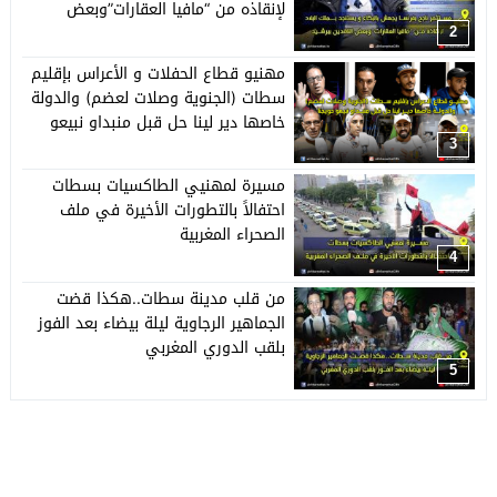
لإنقاذه من “مافيا العقارات”وبعض
النافذين ببرشيد
2
مهنيو قطاع الحفلات و الأعراس بإقليم
سطات (الجنوية وصلات لعضم) والدولة
خاصها دير لينا حل قبل منبداو نبيعو
حويجنا
3
مسيرة لمهنيي الطاكسيات بسطات
احتفالاً بالتطورات الأخيرة في ملف
الصحراء المغربية
4
من قلب مدينة سطات..هكذا قضت
الجماهير الرجاوية ليلة بيضاء بعد الفوز
بلقب الدوري المغربي
5