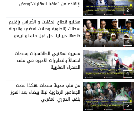
لإنقاذه من “مافيا العقارات”وبعض
النافذين ببرشيد
2
مهنيو قطاع الحفلات و الأعراس بإقليم
سطات (الجنوية وصلات لعضم) والدولة
خاصها دير لينا حل قبل منبداو نبيعو
حويجنا
3
مسيرة لمهنيي الطاكسيات بسطات
احتفالاً بالتطورات الأخيرة في ملف
الصحراء المغربية
4
من قلب مدينة سطات..هكذا قضت
الجماهير الرجاوية ليلة بيضاء بعد الفوز
بلقب الدوري المغربي
5