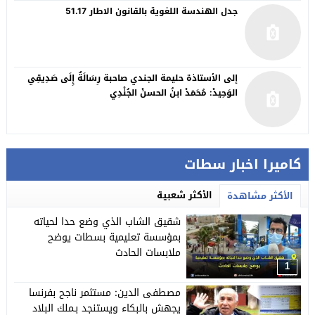
جدل الهندسة اللغوية بالقانون الاطار 51.17
إلى الأستاذة حليمة الجندي صاحبة رِسَالَةٌ إِلَى صَدِيقِي
الوَحِيدْ: مُحَمَدْ ابنُ الحسنْ الجُنْدِي
كاميرا اخبار سطات
الأكثر شعبية
الأكثر مشاهدة
شقيق الشاب الذي وضع حدا لحياته
بمؤسسة تعليمية بسطات يوضح
ملابسات الحادث
1
مصطفى الدين: مستثمر ناجح بفرنسا
يجهش بالبكاء ويستنجد بـملك البلاد