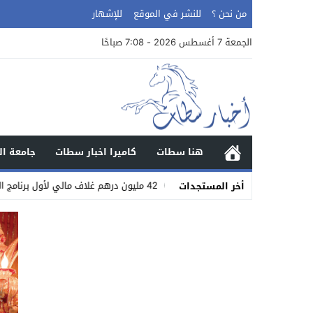
من نحن ؟
للنشر في الموقع
للإشهار
الجمعة 7 أغسطس 2026 - 7:08 صباحًا
هنا سطات
كاميرا اخبار سطات
جامعة ال
02:37
42 مليون درهم غلاف مالي لأول برنامج التنمية البشرية تحت إشراف كامل لحبوها
أخر المستجدات