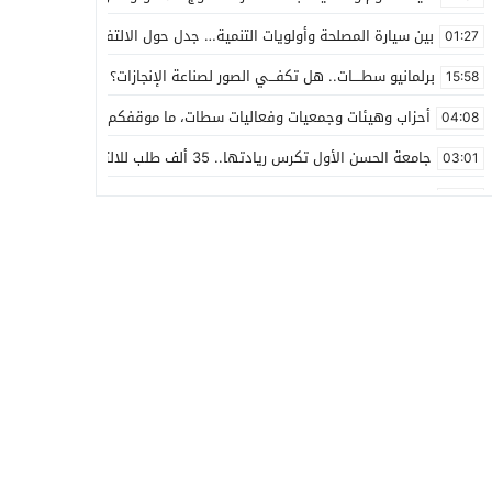
بين سيارة المصلحة وأولويات التنمية… جدل حول الالتفاف على مقررات م
01:27
برلمانيو سطــــات.. هل تكفـــي الصور لصناعة الإنجازات؟
15:58
أحزاب وهيئات وجمعيات وفعاليات سطات، ما موقفكم من ملف استيطان ا
04:08
جامعة الحسن الأول تكرس ريادتها.. 35 ألف طلب للالتحاق بمعهد الرقمنة والذكاء الاصطناعي
03:01
42 مليون درهم غلاف مالي لأول برنامج التنمية البشرية تحت إشراف كامل لحبوها
02:37
هل تقوم الجماعة الترابية سطات بمقاضاة مأمور تنفيذ إدارية البيضاء؟
23:55
خبايا خبث ما يجري ويحاك في تنفيذ مامور كرين بارك
20:17
عامل الاقليم يعطي انطلاقة قناة جر جديدة للماء الصالح للشرب بقدرة تدفق 480 لتر في ا
13:10
رئيس جماعة ابن أحمد.. إقصاء الجماعة من مشاريع الاتفاقية غير مفهوم،
23:26
خلال دورة المجلس الإقليمي لسطات.. نقطة منع وسائل الإعلام من التص
14:19