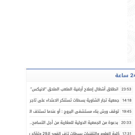
ساعة
انطلاق أشغال إصلاح أرضية الملعب الملحق “لانيكس” لكرة القدم بسطا
23:53
جمعية تجار الشاوية بسطات تستنكر الاعتداء على تاجر مواد غذائية وتطا
14:18
توقف ورش بناء مستشفى البروج : أو عندما تستخف المؤسسات بالزمن ال
19:45
بدعوة من الجمعية الدولية للمغاربة من أجل التسامح.. محمد ضعلي يشا
20:33
كلية العلوم والتقنيات بسطات تزف الفوج الـ29 وتؤكد ريادتها في التكوين العلمي
17:31