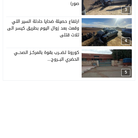
صور)
3
ارتفاع حصيلة ضحايا حادثة السير التي
وقعت بعد زوال اليوم بطريق كيسر الى
ثلاث قتلى
4
كورونا تضـــرب بقوة بالمركــز الصحــي
الحضري البـــروج…
5