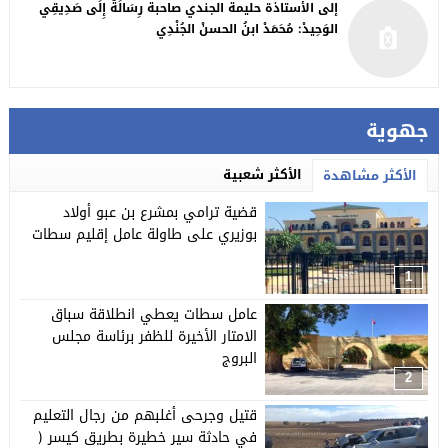
إلى الأستاذة حليمة الجندي صاحبة رِسَالَةٌ إِلَى صَدِيقِي
الوَحِيدْ: مُحَمَدْ ابنُ الحسنْ الجُنْدِي
جهوية
الأكثر شعبية
الأكثر مشاهدة
قضية ترامي بمشرع بن عبو أولاد
بوزيري على طاولة عامل إقليم سطات
1
عامل سطات يعطي انطلاقة سباق
الامتار الأخيرة للظفر برئاسة مجلس
البروج
2
قتيل وجرحى أغلبهم من رجال التعليم
في حادثة سير خطيرة بطريق كيسر (