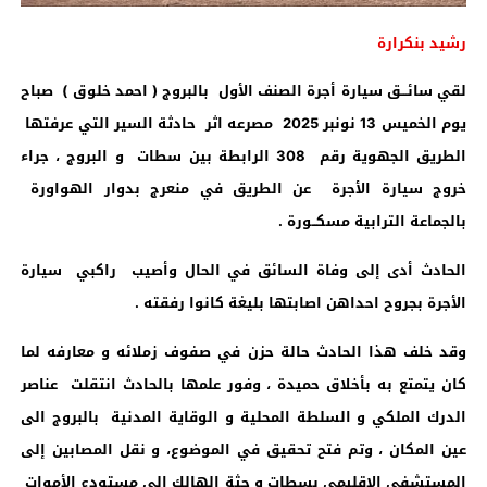
رشيد بنكرارة
لقي سائـــق سيارة أجرة الصنف الأول بالبروج ( احمد خلوق ) صباح
يوم الخميس 13 نونبر 2025 مصرعه اثر حادثة السير التي عرفتها
الطريق الجهوية رقم 308 الرابطة بين سطات و البروج ، جراء
خروج سيارة الأجرة عن الطريق في منعرج بدوار الهواورة
بالجماعة الترابية مسكــورة .
الحادث أدى إلى وفاة السائق في الحال وأصيب راكبي سيارة
الأجرة بجروح احداهن اصابتها بليغة كانوا رفقته .
وقد خلف هذا الحادث حالة حزن في صفوف زملائه و معارفه لما
كان يتمتع به بأخلاق حميدة ، وفور علمها بالحادث انتقلت عناصر
الدرك الملكي و السلطة المحلية و الوقاية المدنية بالبروج الى
عين المكان ، وتم فتح تحقيق في الموضوع، و نقل المصابين إلى
المستشفى الإقليمي بسطات و جثة الهالك الى مستودع الأموات