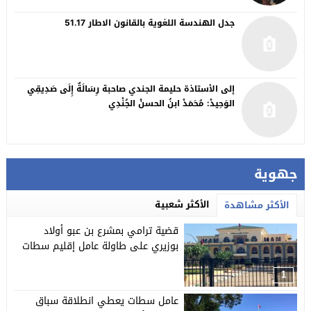
جدل الهندسة اللغوية بالقانون الاطار 51.17
إلى الأستاذة حليمة الجندي صاحبة رِسَالَةٌ إِلَى صَدِيقِي
الوَحِيدْ: مُحَمَدْ ابنُ الحسنْ الجُنْدِي
جهوية
الأكثر شعبية
الأكثر مشاهدة
قضية ترامي بمشرع بن عبو أولاد
بوزيري على طاولة عامل إقليم سطات
1
عامل سطات يعطي انطلاقة سباق