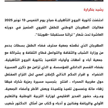
رشيد بنكرارة
احتضنت ثانوية البروج التأهيليـــة صباح يوم الخميس 13 نونبر 2025
فعاليات المهرجان الوطني للطفل القروي المتميز في دورته
العاشرة تحت شعار ” تراثنا مستقبلنا –هويتنا “.
المهرجان الذي نظمته جمعية محترف فضاء الطفل بسطات بدعم
من وزارة الشباب والثقافة والتواصل قطاع الثقافة و بشراكة مع
جمعية أباء و أمهات وأولياء التلاميذ بثانوية البروج التأهيلية،
بفضاء القسم الداخلي للمؤسسة، و الذي تزامن مع ذكرى المسيرة
الخضراء و اقرار الحكم الذاتي كإعلان اممي لحل النزاع المفتعل
حول مغربية الصحراء ، افتتح بتجسيد مسيرة رمزية شارك فيها
زهاء مائة وخمسون تلميذ وتلميذة وبعض الأطر وأعضاء الجمعية،
وعــــرف حضور المدير الاقليمي لوزارة التربية الوطنية والتعليم
الأولي والرياضة وفنانين و أدباء و كتاب من أمثال الدكتور شعيب