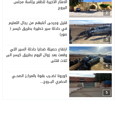
الامتار الأخيرة للظفر برئاسة مجلس
البروج
2
قتيل وجرحى أغلبهم من رجال التعليم
في حادثة سير خطيرة بطريق كيسر (
صور)
3
ارتفاع حصيلة ضحايا حادثة السير التي
وقعت بعد زوال اليوم بطريق كيسر الى
ثلاث قتلى
4
كورونا تضـــرب بقوة بالمركــز الصحــي
الحضري البـــروج…
5