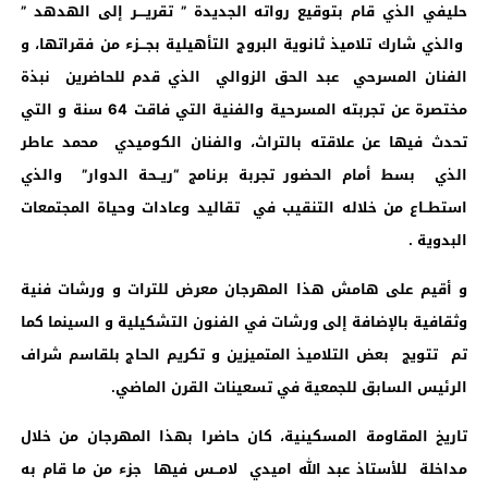
حليفي الذي قام بتوقيع رواته الجديدة ” تقريــــر إلى الهدهد ”
والذي شارك تلاميذ ثانوية البروج التأهيلية بجـــزء من فقراتها، و
الفنان المسرحي عبد الحق الزوالي الذي قدم للحاضرين نبذة
مختصرة عن تجربته المسرحية والفنية التي فاقت 64 سنة و التي
تحدث فيها عن علاقته بالتراث، والفنان الكوميدي محمد عاطر
الذي بسط أمام الحضور تجربة برنامج “ريــحة الدوار” والذي
استطــاع من خلاله التنقيب في تقاليد وعادات وحياة المجتمعات
البدوية .
و أقيم على هامش هذا المهرجان معرض للترات و ورشات فنية
وثقافية بالإضافة إلى ورشات في الفنون التشكيلية و السينم
ا كما
تم
تتويج بعض التلاميذ المتميزين و تكريم الحاج بلقاسم شراف
الرئيس السابق للجمعية في تسعينات القرن الماضي.
تاريخ المقاومة المسكينية، كان حاضرا بهذا المهرجان من خلال
مداخلة للأستاذ عبد الله اميدي لامــس فيها جزء من ما قام به