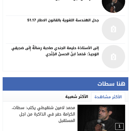
جدل الهندسة اللغوية بالقانون الاطار 51.17
إلى الأستاذة حليمة الجندي صاحبة رِسَالَةٌ إِلَى صَدِيقِي
الوَحِيدْ: مُحَمَدْ ابنُ الحسنْ الجُنْدِي
هنا سطات
الأكثر شعبية
الأكثر مشاهدة
محمد لامين شنقيطي يكتب: سطات،
الكرامة حفر في الذاكرة من اجل
المستقبل
1