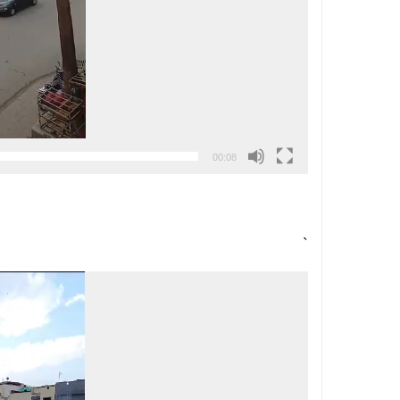
00:08
`
مشغل
الفيديو