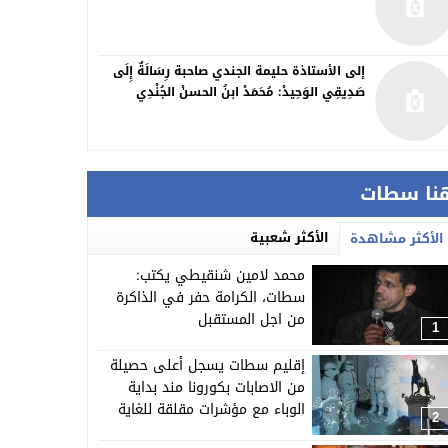
إلى الأستاذة حليمة الجندي صاحبة رِسَالَةٌ إِلَى
صَدِيقِي الوَحِيدْ: مُحَمَدْ ابنُ الحسنْ الجُنْدِي
نا سطات
الأكثر شعبية
الأكثر مشاهدة
محمد لامين شنقيطي يكتب:
سطات، الكرامة حفر في الذاكرة
من اجل المستقبل
1
إقليم سطات يسجل أعلى حصيلة
من الاصابات بكورونا مند بداية
الوباء مع مؤشرات مقلقة للغاية
2