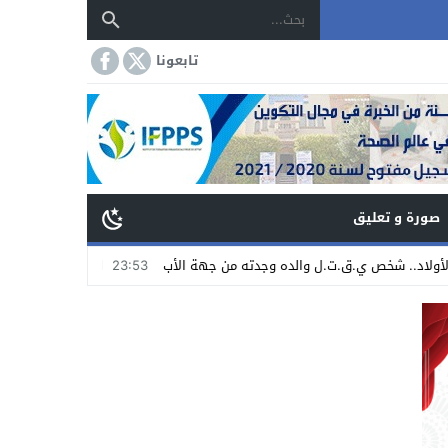
تابعونا
صورة و تعليق
.ل والده وجدته من جهة الأب
23:53
انطلاق أشغال إصلاح أرضية الملعب المل