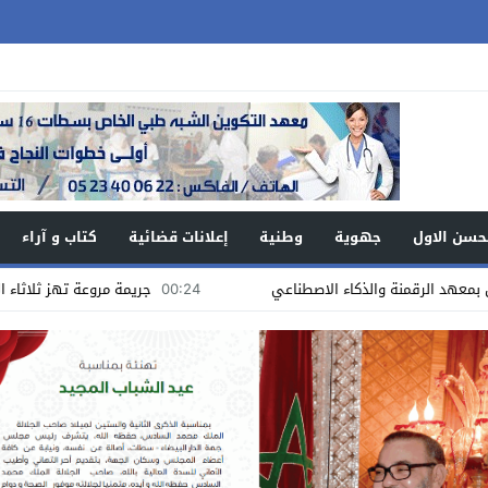
حسن الاول
جهوية
وطنية
إعلانات قضائية
كتاب و آراء
00:24
جريمة مروعة تهز ثلاثاء الأولاد.. شخص ي.ق.ت