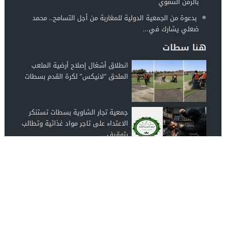
بالزمن التنموي
بدعوة من الجمعية الدولية للمغاربة من أجل التسامح.. محمد
ضعلي يشارك في...
هنا سطات
انطلاق أشغال إصلاح أرضية الملعب
الملحق “لانيكس” لكرة القدم بسطات
جمعية تجار الشاوية بسطات تستنكر
الاعتداء على تاجر مواد غذائية وتطالب
بتوقيف...
توقف ورش بناء مستشفى البروج : أو
عندما تستخف المؤسسات بالزمن
التنموي
اخبار سطات
© 2026 جميع الحقوق محفوظة.