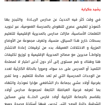
رشيد بنكرارة
في وقت كثر فيه الحديث عن مدارس الريــادة والتبجح بها
كنموذج تعليمي عصري للنهوض بالمدرسة العمومية، عبر تجويد
التعلمات الأساسية، مازالت مدارس بالمديرية الإقليمية للتعليم
بسطات خارج هذا السياق، منسية، وتعرف مجموعة من الأوضاع
المزرية و الاختلالات العميقة، بدء من ترقيعات إعادة الانتشار
وتواطــأ مديرين مع مصالح المديرية الإقليمية و توزيع تكليفات
هنا وهناك و ضم مستوى إلى آخر دون أدنى اعتبار لا لمصلحة
التلميذ أو المدرس على حد سواء، ومرورا بالحالة الكارثية لعدد
من الوحدات المدرسية التي لم تعد صالحة للتعليم ، وما تفجر
بفرعية أولاد عشي بجماعة دار الشافعي مؤخرا نموذجا، وانتهاء
بما تعرفه فرعية العباضلة التابعة لمجموعة مدارس أولاد
بلقاسم بالجماعة الترابية أولاد فارس الحلــــة ببني مسكين
الشرقية دائرة البروج التي تدرس فيها أستاذة وحيدة جميع