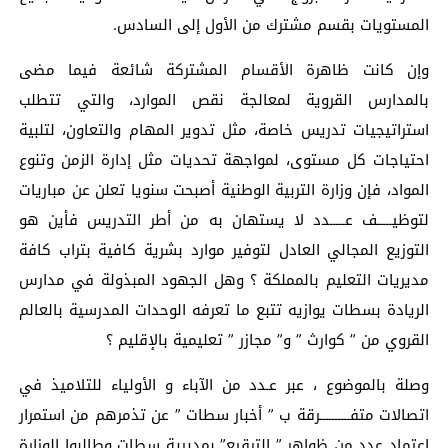
المستويات بقسم مشترك من الأول إلى السادس.
وإن كانت ظاهرة الأقسام المشتركة شائعة فيما مضى
بالمدارس القروية لمعالجة نقص الموارد، والتي تتطلب
استراتيجيات تدريس خاصة، مثل تدوير المهام والتعاون، لتلبية
احتياجات كل مستوى، لمواجهة تحديات مثل إدارة الزمن وتنوع
المواد، فإن وزارة التربية الوطنية أصبحت سنويا تعلن عن مباريات
لتوظيـــــف عـــــدد لا يستهان به من أطر التدريس فأين هو
التوزيع المجالي العادل لتوفير موارد بشرية كافية بتراب كافة
مديريات التعليم بالمملكة ؟ وهل الجهود المبذولة في مدارس
الريادة بسطات يوازيه تتبع ما تعرفه الوحدات المدرسية بالعالم
القروي من ” كوارث ” و” مجازر ” تعليمية بالإقليم ؟
وصلة بالموضوع ، عبر عـدد من الآباء و الأولياء للتلاميذ في
اتصالات متفــــــــــرقة ب ” أخبار سطات ” عن تذمرهم من استمرار
اعتماد عدد من ظواهر ” الترقيع” بمديرية سطات وطالبوا الوزارة