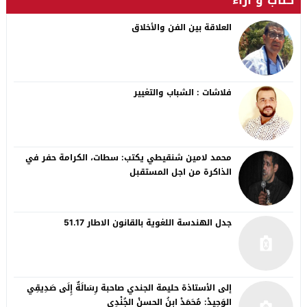
العلاقة بين الفن والأخلاق
فلاشات : الشباب والتغيير
محمد لامين شنقيطي يكتب: سطات، الكرامة حفر في
الذاكرة من اجل المستقبل
جدل الهندسة اللغوية بالقانون الاطار 51.17
إلى الأستاذة حليمة الجندي صاحبة رِسَالَةٌ إِلَى صَدِيقِي
الوَحِيدْ: مُحَمَدْ ابنُ الحسنْ الجُنْدِي