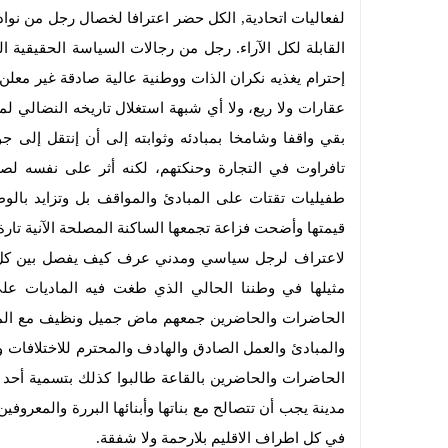
لفعاليات اتحادية, الكل حضر اعترافا لخصال رجل من ن
القابلة لكل الآراء. رجل من رجالات السياسة الحقيقية 
إحترام يغذيه نكران الذات ووطنية عالية صادقة غير معل
عقارات ولا ريع، ولا أي شبهة استغلال تاريخه النضالي 
بقي واقفا وشامخا بمبادئه وثوابته إلى أن إنتقل إلى ج
تافراوت في التجارة وحنكتهم، لكنه أثر على نفسه ل
طفيليات تقتات على المبادئ والمواقف بل وتزايد بالوط
قيمتها وأضحت فزاعة تجمعها الساكنة المصلحة الآنية تارة
لاعتراف لرجل سياسي ومدني عرف كيف يفصل بين كل دو
مثيلها في وطننا الحالي الذي طغت فيه الماديات ع
الحاضرات والحاضرين جمعهم ماض جميل ونظيف مع المرحو
والمبادئ والعمل الصادق والهادف والمحترم للاختلافات و
الحاضرات والحاضرين بالقاعة طالبوا كذلك بتسمية أحد ش
مدينة يجب أن تتصالح مع بناتها وأبنائها البررة والمعروفي
في كل اطراف الاقليم بلارحمة ولا شفقة.