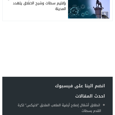
بإقليم سطات وشبح الاغلاق يتهدد
المدينة
5
انضم الينا على فيسبوك
احدث المقالات
انطلاق أشغال إصلاح أرضية الملعب الملحق “لانيكس” لكرة
القدم بسطات