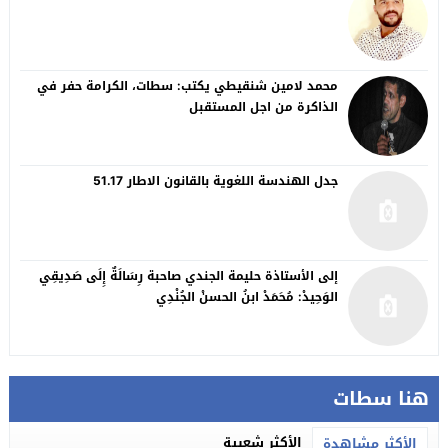
محمد لامين شنقيطي يكتب: سطات، الكرامة حفر في
الذاكرة من اجل المستقبل
جدل الهندسة اللغوية بالقانون الاطار 51.17
إلى الأستاذة حليمة الجندي صاحبة رِسَالَةٌ إِلَى صَدِيقِي
الوَحِيدْ: مُحَمَدْ ابنُ الحسنْ الجُنْدِي
هنا سطات
الأكثر شعبية
الأكثر مشاهدة