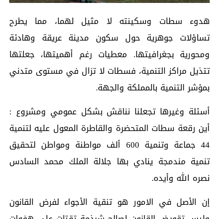
هدوء سطات وسكينته لا مثيل لهما، مما يطرح
تساؤلات جوهرية حول سكون مدينة عريقة وهادئة
ومحورية بجغرافيتها. معطيات رغم أهميتها، جعلتها
تتذيل مراكز التنمية، فسطات لا تزال في مستوى متدني
بمؤشر التنمية بالمملكة والجهة.
أسئلة وغيرها تجعلنا نناقش بشكل عمومي ومشروع :
أين رقعة سطات المتحضرة والقاطرة المعول عليه لتنمية
44 جماعة وتنمية 600 ألف مواطنة ومواطن لتحقيق
تنمية مندمجة ينادي بها جلالة الملك محمد السادس
نصره الله وأيده.
إن الأصل في الامور هو تنقية الأجواء لفرض القانون
وليس تقويض القانون لصالح شرذمة تقتات على هفوات