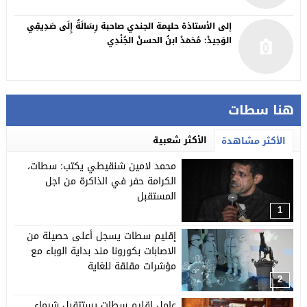
إلى الأستاذة حليمة الجندي صاحبة رِسَالَةٌ إِلَى صَدِيقِي
الوَحِيدْ: مُحَمَدْ ابنُ الحسنْ الجُنْدِي
هنا سطات
الأكثر شعبية
الأكثر مشاهدة
محمد لامين شنقيطي يكتب: سطات،
الكرامة حفر في الذاكرة من اجل
المستقبل
1
إقليم سطات يسجل أعلى حصيلة من
الاصابات بكورونا مند بداية الوباء مع
مؤشرات مقلقة للغاية
2
عامل إقليم سطات يستتقبل شيماء