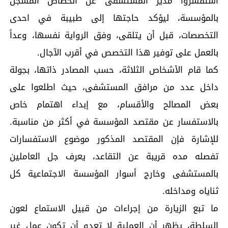
استفسروا مدير المستشفى عن الخصاص المسجل
بالمؤسسة، ليؤكد حاجتها إلى طبيبة في احدى
التخصصات، قبل أن يتلقى، وفق الرواية نفسها، وعداً
بالعمل على توفير هذا التخصص في أقرب الآجال.
كما قام الأشخاص الثلاثة، حسب المصادر ذاتها، بجولة
داخل عدد من مرافق المستشفى، حيث اطلعوا على
بعض المصالح والأقسام، مع إبداء اهتمام خاص
بالاستفسار عن مقتصد المؤسسة في أكثر من مناسبة.
للإشارة فإن المقتصد المذكور موضوع الاستفسارات
تفصله مده قريبة عن التقاعد، يعرف جل العاملين
بالمستشفى وخارج أسوار المؤسسة الاجتماعية كل
ثناياه ومداخله.
ما تبع الزيارة من إجراءات من قبيل الاستماع لعون
السلطة، يظهر أن العملية لا تعدو أن تكون عمل غير