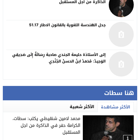
الذاكرة من اجل المستقبل
جدل الهندسة اللغوية بالقانون الاطار 51.17
إلى الأستاذة حليمة الجندي صاحبة رِسَالَةٌ إِلَى صَدِيقِي
الوَحِيدْ: مُحَمَدْ ابنُ الحسنْ الجُنْدِي
هنا سطات
الأكثر شعبية
الأكثر مشاهدة
محمد لامين شنقيطي يكتب: سطات،
الكرامة حفر في الذاكرة من اجل
المستقبل
1