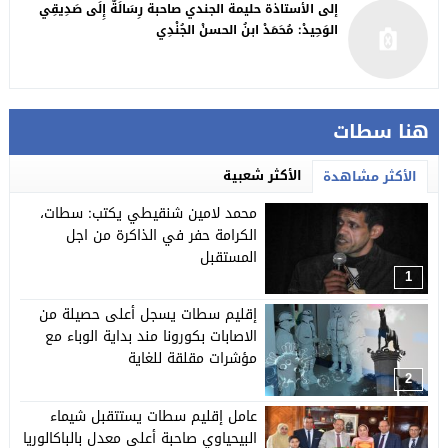
إلى الأستاذة حليمة الجندي صاحبة رِسَالَةٌ إِلَى صَدِيقِي
الوَحِيدْ: مُحَمَدْ ابنُ الحسنْ الجُنْدِي
هنا سطات
الأكثر شعبية
الأكثر مشاهدة
محمد لامين شنقيطي يكتب: سطات،
الكرامة حفر في الذاكرة من اجل
المستقبل
1
إقليم سطات يسجل أعلى حصيلة من
الاصابات بكورونا مند بداية الوباء مع
مؤشرات مقلقة للغاية
2
عامل إقليم سطات يستتقبل شيماء
البيحياوي صاحبة أعلى معدل بالباكالوريا