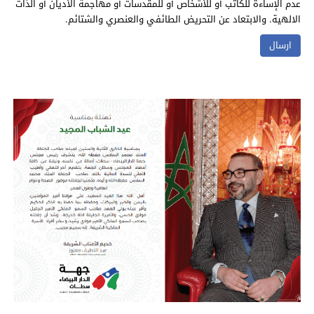
عدم الإساءة للكاتب أو للأشخاص أو للمقدسات أو مهاجمة الأديان أو الذات
الالهية. والابتعاد عن التحريض الطائفي والعنصري والشتائم.