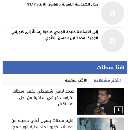
جدل الهندسة اللغوية بالقانون الاطار 51.17
إلى الأستاذة حليمة الجندي صاحبة رِسَالَةٌ إِلَى صَدِيقِي
الوَحِيدْ: مُحَمَدْ ابنُ الحسنْ الجُنْدِي
هنا سطات
الأكثر شعبية
الأكثر مشاهدة
محمد لامين شنقيطي يكتب: سطات،
الكرامة حفر في الذاكرة من اجل
المستقبل
1
إقليم سطات يسجل أعلى حصيلة من
الاصابات بكورونا مند بداية الوباء مع