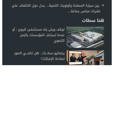
بين سيارة المصلحة وأولويات التنمية… جدل حول الالتفاف على
مقررات مجلس جماعة...
هنا سطات
توقف ورش بناء مستشفى البروج : أو
عندما تستخف المؤسسات بالزمن
التنموي
برلمانيو سطــــات.. هل تكفـــي الصور
لصناعة الإنجازات؟
أحزاب وهيئات وجمعيات وفعاليات
سطات، ما موقفكم من ملف استيطان
المركب السياحي...
اخبار سطات
© 2026 جميع الحقوق محفوظة.
تصميم محمد أمين كرام